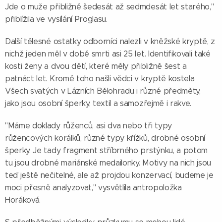
Jde o muže přibližně šedesát až sedmdesát let starého,"
přiblížila ve vysílání Proglasu.
Další tělesné ostatky odborníci nalezli v kněžské kryptě, z
nichž jeden měl v době smrti asi 25 let. Identifikovali také
kosti ženy a dvou dětí, které měly přibližně šest a
patnáct let. Kromě toho našli vědci v kryptě kostela
Všech svatých v Lázních Bělohradu i různé předměty,
jako jsou osobní šperky, textil a samozřejmě i rakve.
"Máme doklady růženců, asi dva nebo tři typy
růžencových korálků, různé typy křížků, drobné osobní
šperky. Je tady fragment stříbrného prstýnku, a potom
tu jsou drobné mariánské medailonky. Motivy na nich jsou
teď ještě nečitelné, ale až projdou konzervací, budeme je
moci přesně analyzovat," vysvětlila antropoložka
Horáková.