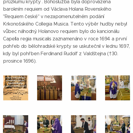
průzkumu krypty . Bohoslužba byla doprovázena
barokním requiem od Václava Holana Rovenského
"Requiem české" v nezapomenutelném podání
Krkonošského Collegia Musica. Tento výběr hudby nebyl
vůbec náhodný. Holanovo requiem bylo do kancionálu
Capella regia musicalis zaznamenáno v roce 1694 a první
pohřeb do bělohradské krypty se uskutečnil v lednu 1697,
kdy byl pohřben Ferdinand Rudolf z Valdštejna (†30.
prosince 1696).