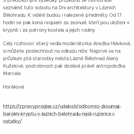
S předběžnými výsledky průzkumu se mohou lidé
seznámit tuto sobotu na Dni architektury v Lázních
Bělohradu. K vidění budou i nalezené předměty. Od 17
hodin se pak koná requiem za zesnulé, kteří jsou uloženi v
kryptě, i za patrony kostela a jejich rodiny.
Celý rozhovor, který vedla moderátorka Anežka Hlávková,
si můžete poslechnout na odkazu níže. Nejprve se na
průzkum ptá starostky města Lázně Bělohrad Aleny
Kuželové, podrobnosti pak dodává právě antropoložka
Marcela
Horáková:
https://zpravy.proglas.cz/udalosti/odbornici-zkoumaji-
barokni-kryptu-v-laznich-belohradu-nasli-ruzence-i-
ostatky/