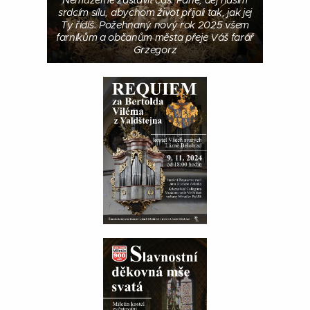
Nemůžeme zastavit čas. Pane, dej našim
srdcím sílu, abychom život přijali tak, jak jej
Ty řídíš. Požehnaný nový rok 2025 všem
farníkům a občanům města přeje Váš farář
Grzegorz