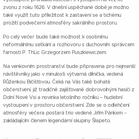
zvonu z roku 1626. V dnešní uspěchané době je možno
také využít tuto příležitost k zastavení se a tichému
prožití podvečerní atmosféry sakrálního prostoru.
Po celý večer bude také možnost k osobnímu
neformálnímu setkání a rozhovoru s duchovním správcem
farnosti P. ThLic Grzegorzem Puszkiewiczem.
Na venkovním prostranství bude připravena pro nejmenší
návštěvníky jako v minulosti výtvarná dílnička, vedená
Růženkou Bičišťovou. Čeká na Vás také bohaté
občerstvení, již tradičně zajišťované dobrovolnými hasiči z
Dolní Nové Vsi a novinka letošního ročníku – hudební
vystoupení v prostoru občerstvení. Zde se o odlehčení
atmosféry večera postará trio vedené Jiřím Pánkem –
zakládajícím členem legendární skupiny Šlapeto.