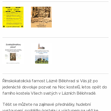
Římskokatolická farnost Lázně Bělohrad si Vás již po
jedenácté dovoluje pozvat na Noc kostelů, letos opět do
farního kostela Všech svatých v Lázních Bělohradě.
Těšit se můžete na zajímavé přednášky, hudební
vystoupení, prohlídku kostela i s výstupem na věž ke