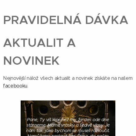
PRAVIDELNÁ DÁVKA
AKTUALIT A
NOVINEK
Nejnovější nálož všech aktualit a novinek získáte na našem
facebooku
.
Pane, Ty víš lépe než my, že den ode dne
stárneme. Máme vrásky a šedivé vlasy. Je
nám tak, jako bychom se museli rozloučit.