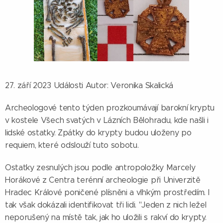
27. září 2023 Události Autor: Veronika Skalická
Archeologové tento týden prozkoumávají barokní kryptu
v kostele Všech svatých v Lázních Bělohradu, kde našli i
lidské ostatky. Zpátky do krypty budou uloženy po
requiem, které odslouží tuto sobotu.
Ostatky zesnulých jsou podle antropoložky Marcely
Horákové z Centra terénní archeologie při Univerzitě
Hradec Králové poničené plísněni a vlhkým prostředím. I
tak však dokázali identifikovat tři lidi. "Jeden z nich ležel
neporušený na místě tak, jak ho uložili s rakví do krypty.